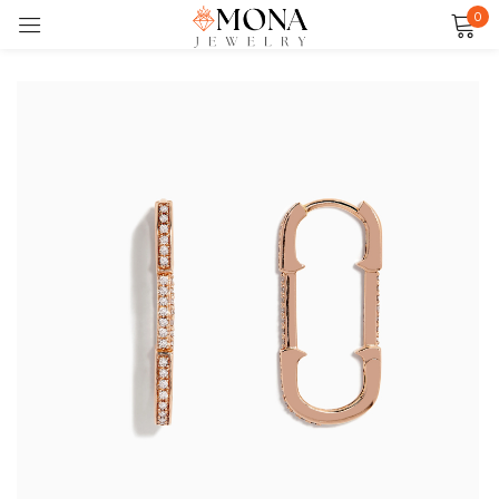
0
Đăng nhập
Ghi nhớ
Quên mật khẩu?
ĐĂNG NHẬP
TẠO TÀI KHOẢN