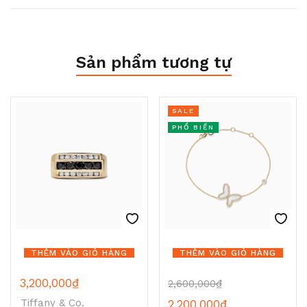
Sản phẩm tương tự
SALE
PHỔ BIẾN
THÊM VÀO GIỎ HÀNG
THÊM VÀO GIỎ HÀNG
3,200,000
₫
2,600,000
₫
Tiffany & Co.
2,200,000
₫