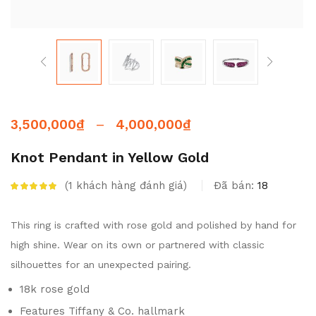
–
3,500,000
₫
4,000,000
₫
Knot Pendant in Yellow Gold
1
khách hàng đánh giá
Đã bán:
18
5.00
trên 5 dựa
trên
đánh giá
This ring is crafted with rose gold and polished by hand for
high shine. Wear on its own or partnered with classic
silhouettes for an unexpected pairing.
18k rose gold
Features Tiffany & Co. hallmark