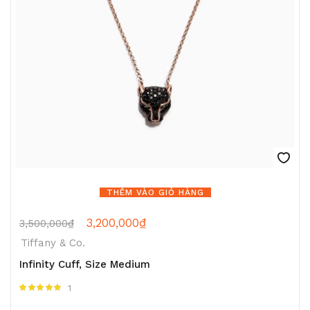
THÊM VÀO GIỎ HÀNG
3,200,000
₫
3,500,000
₫
Tiffany & Co.
Infinity Cuff, Size Medium
1
Được xếp hạng
5.00
5 sao