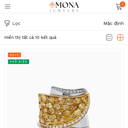
0
Đăng nhập
Lọc
Mặc định
Hiển thị tất cả 10 kết quả
SALE
PHỔ BIẾN
Ghi nhớ
Quên mật khẩu?
ĐĂNG NHẬP
TẠO TÀI KHOẢN