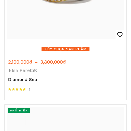
TÙY CHỌN SẢN PHẨM
2,100,000
₫
–
3,800,000
₫
Elsa Peretti®
Diamond Sea
1
Được xếp hạng
5.00
5 sao
PHỔ BIẾN