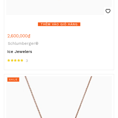
THÊM VÀO GIỎ HÀNG
2,600,000
₫
Schlumberger®
Ice Jewelers
3
Được xếp hạng
5.00
5 sao
SALE