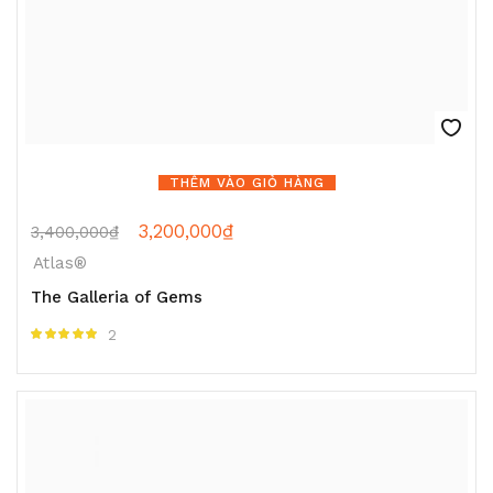
THÊM VÀO GIỎ HÀNG
3,200,000
₫
3,400,000
₫
Atlas®
The Galleria of Gems
2
Được xếp hạng
5.00
5 sao