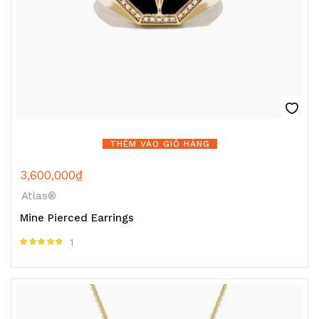
THÊM VÀO GIỎ HÀNG
3,600,000
₫
Atlas®
Mine Pierced Earrings
1
Được xếp hạng
5.00
5 sao