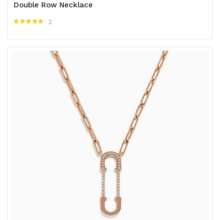
Double Row Necklace
2
Được xếp hạng
5.00
5 sao