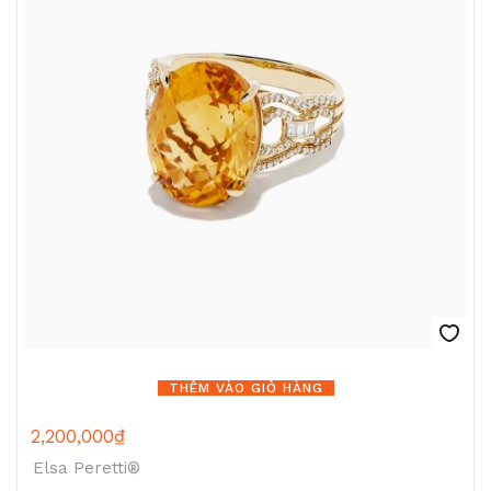
THÊM VÀO GIỎ HÀNG
2,200,000
₫
Elsa Peretti®