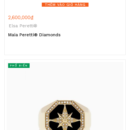
THÊM VÀO GIỎ HÀNG
2,600,000
₫
Elsa Peretti®
Maia Peretti® Diamonds
PHỔ BIẾN