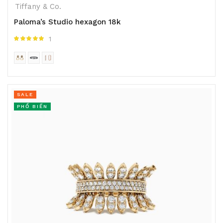
Tiffany & Co.
Paloma’s Studio hexagon 18k
1
Được xếp hạng
5.00
5 sao
SALE
PHỔ BIẾN