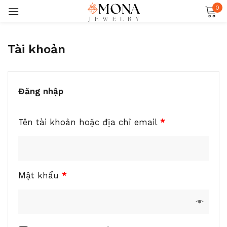
0
Đăng nhập
Tài khoản
Đăng nhập
Ghi nhớ
Quên mật khẩu?
Tên tài khoản hoặc địa chỉ email
*
ĐĂNG NHẬP
Mật khẩu
*
TẠO TÀI KHOẢN