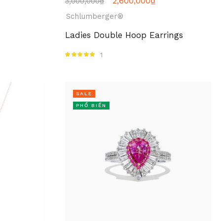
2,600,000
₫
3,000,000
₫
Schlumberger®
Ladies Double Hoop Earrings
1
Được xếp hạng
5.00
5 sao
SALE
PHỔ BIẾN