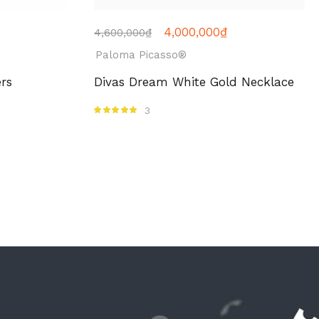
4,000,000
₫
4,600,000
₫
Paloma Picasso®
rs
Divas Dream White Gold Necklace
3
Được xếp hạng
5.00
5 sao