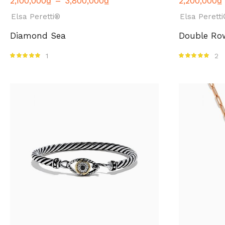
2,100,000
₫
–
3,800,000
₫
2,200,000
₫
Elsa Peretti®
Elsa Perett
Diamond Sea
Double Ro
1
2
Được xếp hạng
Được xếp hạng
5.00
5 sao
5.00
5 sao