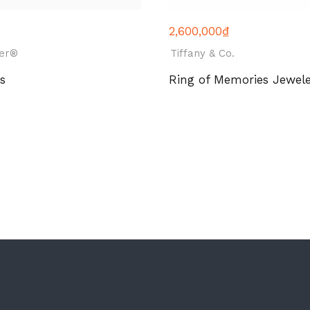
2,600,000
₫
er®
Tiffany & Co.
s
Ring of Memories Jewele