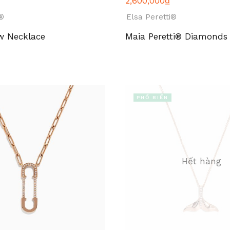
2,600,000
₫
i®
Elsa Peretti®
w Necklace
Maia Peretti® Diamonds
PHỔ BIẾN
Hết hàng