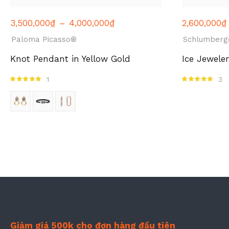
3,500,000
₫
–
4,000,000
₫
2,600,000
₫
Paloma Picasso®
Schlumberg
Knot Pendant in Yellow Gold
Ice Jeweler
1
3
Được xếp hạng
Được xếp hạng
5.00
5 sao
5.00
5 sao
Giảm giá 500k cho đơn hàng đầu tiên