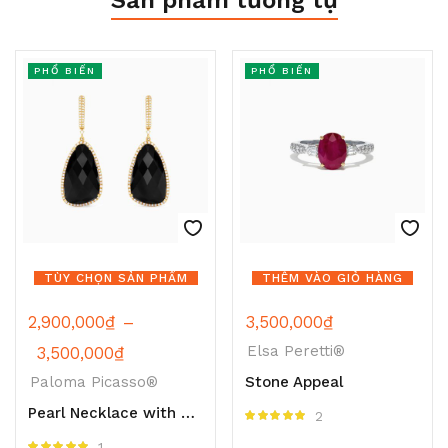
PHỔ BIẾN
PHỔ BIẾN
TÙY CHỌN SẢN PHẨM
THÊM VÀO GIỎ HÀNG
2,900,000
₫
–
3,500,000
₫
Elsa Peretti®
3,500,000
₫
Paloma Picasso®
Stone Appeal
Pearl Necklace with a Silver
2
Được xếp hạng
5.00
5 sao
1