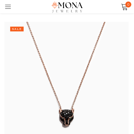
0
Đăng nhập
SALE
Ghi nhớ
Quên mật khẩu?
ĐĂNG NHẬP
TẠO TÀI KHOẢN