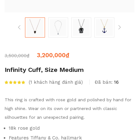
3,200,000
₫
3,500,000
₫
Infinity Cuff, Size Medium
1
khách hàng đánh giá
Đã bán:
16
5.00
trên 5 dựa
trên
đánh giá
This ring is crafted with rose gold and polished by hand for
high shine. Wear on its own or partnered with classic
silhouettes for an unexpected pairing.
18k rose gold
Features Tiffany & Co. hallmark