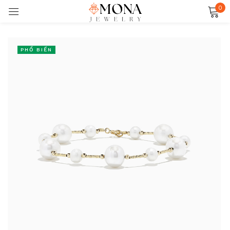
0
Đăng nhập
PHỔ BIẾN
Ghi nhớ
Quên mật khẩu?
ĐĂNG NHẬP
TẠO TÀI KHOẢN