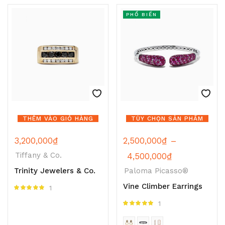
PHỔ BIẾN
THÊM VÀO GIỎ HÀNG
TÙY CHỌN SẢN PHẨM
3,200,000
₫
2,500,000
₫
–
Tiffany & Co.
4,500,000
₫
Trinity Jewelers & Co.
Paloma Picasso®
Vine Climber Earrings
1
Được xếp hạng
5.00
5 sao
1
Được xếp hạng
5.00
5 sao